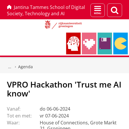
Jantina Tammes School of Digital
Menu
Zoek
Society, Technology and AI
en
zoeken
Skip
Skip
to
to
Agenda
Content
Navigation
VPRO Hackathon 'Trust me AI
know'
Vanaf:
do 06-06-2024
Tot en met:
vr 07-06-2024
Waar:
House of Connections, Grote Markt
21, Groningen