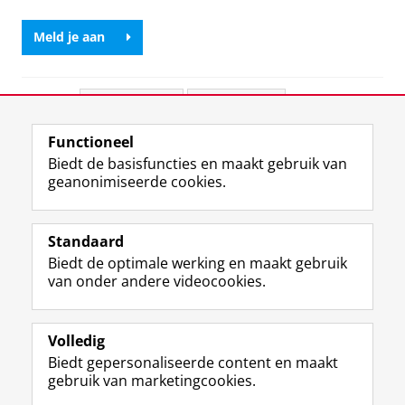
Meld je aan
Deel dit
Facebook
LinkedIn
Functioneel
View this page in:
English
Biedt de basisfuncties en maakt gebruik van
geanonimiseerde cookies.
T
L
Y
Volg ons op
w
i
o
Standaard
i
n
u
Biedt de optimale werking en maakt gebruik
t
k
T
Studiekiezers
van onder andere videocookies.
t
e
u
Maatschappij/bedrijven
e
d
b
r
I
e
Alumni
p
n
-
Volledig
r
-
k
Biedt gepersonaliseerde content en maakt
Over ons
o
p
a
gebruik van marketingcookies.
f
a
n