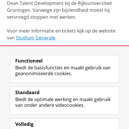
Dean Talent Development bij de Rijksuniversiteit
Groningen. Vanwege zijn bijziendheid moest hij
vervroegd stoppen met werken.
Voor meer informatie en tickets kijk op de website
van
Studium Generale
.
Deel dit
Facebook
LinkedIn
Functioneel
Biedt de basisfuncties en maakt gebruik van
geanonimiseerde cookies.
T
L
Y
Volg ons op
w
i
o
Standaard
i
n
u
Biedt de optimale werking en maakt gebruik
t
k
T
Studiekiezers
van onder andere videocookies.
t
e
u
Maatschappij/bedrijven
e
d
b
r
I
e
Alumni
p
n
-
Volledig