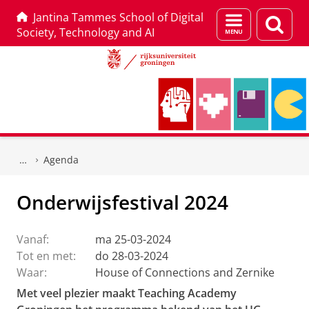
Jantina Tammes School of Digital
Menu
Zoek
Society, Technology and AI
en
zoeken
Skip
Skip
to
to
Agenda
Content
Navigation
Onderwijsfestival 2024
Vanaf:
ma 25-03-2024
Tot en met:
do 28-03-2024
Waar:
House of Connections and Zernike
Met veel plezier maakt Teaching Academy