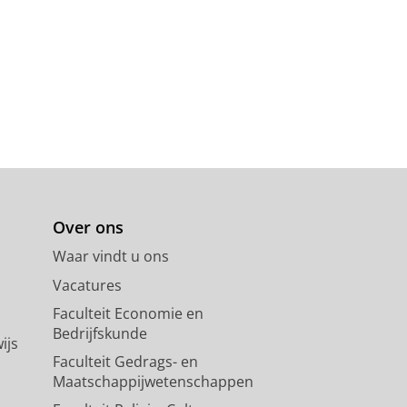
Over ons
Waar vindt u ons
Vacatures
Faculteit Economie en
Bedrijfskunde
ijs
Faculteit Gedrags- en
Maatschappijwetenschappen