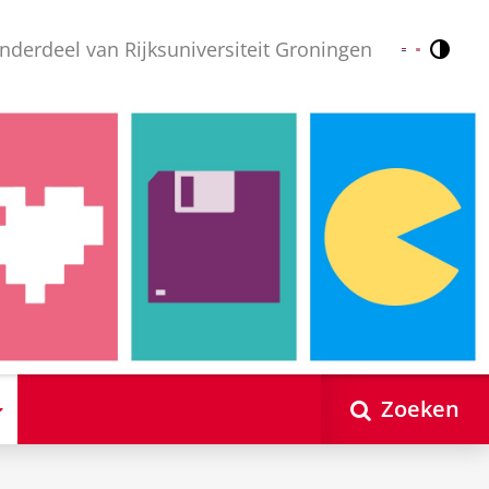
nderdeel van Rijksuniversiteit Groningen
Contr
Nederlands
English
Zoeken