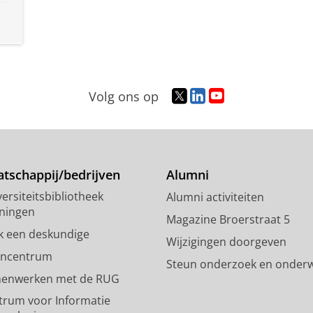
T
L
Y
Volg ons op
w
i
o
i
n
u
t
k
T
t
e
u
e
d
b
tschappij/bedrijven
Alumni
r
I
e
ersiteitsbibliotheek
Alumni activiteiten
p
n
-
ningen
r
-
k
Magazine Broerstraat 5
o
p
a
k een deskundige
Wijzigingen doorgeven
f
a
n
encentrum
Steun onderzoek en onderw
i
g
a
enwerken met de RUG
e
i
a
l
n
l
trum voor Informatie
R
a
R