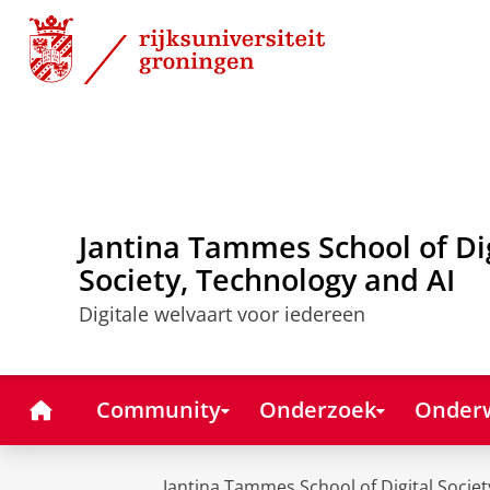
Skip
Skip
to
to
Content
Navigation
Jantina Tammes School of Di
Society, Technology and AI
Digitale welvaart voor iedereen
Home
Community
Onderzoek
Onderw
Jantina Tammes School of Digital Societ