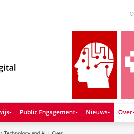
O
gital
ijs
Public Engagement
Nieuws
Over
y, Technology and AI
Over