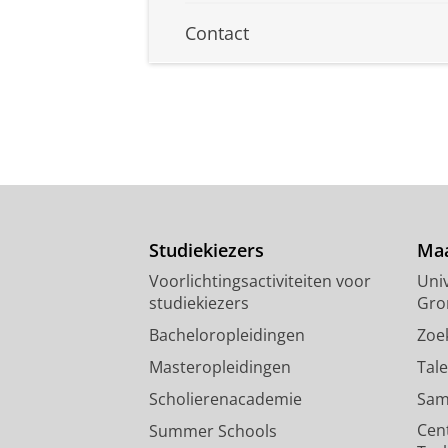
Contact
Studiekiezers
Maa
Voorlichtingsactiviteiten voor
Univ
studiekiezers
Gro
Bacheloropleidingen
Zoe
Masteropleidingen
Tal
Scholierenacademie
Sam
Cen
Summer Schools