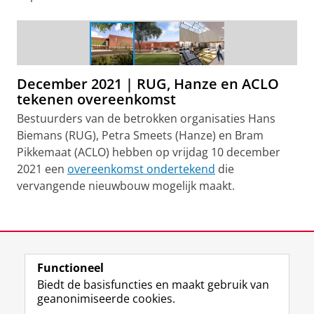
Impressie nieuw Sportcentrum
December 2021 | RUG, Hanze en ACLO
tekenen overeenkomst
Bestuurders van de betrokken organisaties Hans
Biemans (RUG), Petra Smeets (Hanze) en Bram
Pikkemaat (ACLO) hebben op vrijdag 10 december
2021 een
overeenkomst ondertekend
die
vervangende nieuwbouw mogelijk maakt.
Smeets (Hanze), Pikkemaat (ACLO) en Biemans (RUG) zijn
blij met de toekomstplannen voor het Sportcentrum
Laatst gewijzigd:
11 februari 2025 12:08
Functioneel
View this page in:
English
Biedt de basisfuncties en maakt gebruik van
geanonimiseerde cookies.