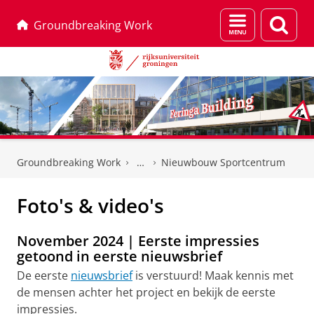
Menu
Zoek
Groundbreaking Work
en
zoeken
Skip
Skip
to
to
Groundbreaking Work
Nieuwbouw Sportcentrum
Content
Navigation
Foto's & video's
November 2024 | Eerste impressies
getoond in eerste nieuwsbrief
De eerste
nieuwsbrief
is verstuurd! Maak kennis met
de mensen achter het project en bekijk de eerste
impressies.