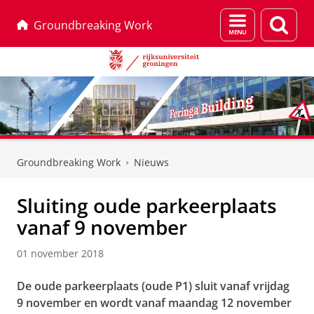
Menu
Zoek
Groundbreaking Work
en
zoeken
Skip
Skip
to
to
Groundbreaking Work
Nieuws
Content
Navigation
Sluiting oude parkeerplaats
vanaf 9 november
01 november 2018
De oude parkeerplaats (oude P1) sluit vanaf vrijdag
9 november en wordt vanaf maandag 12 november