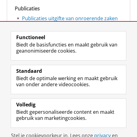
Publicaties
Publicaties uitgifte van onroerende zaken
Functioneel
Biedt de basisfuncties en maakt gebruik van
geanonimiseerde cookies.
L
Volg ons op
i
Standaard
n
Biedt de optimale werking en maakt gebruik
k
Studiekiezers
van onder andere videocookies.
e
Maatschappij/bedrijven
d
I
Alumni
n
Volledig
-
Biedt gepersonaliseerde content en maakt
Over ons
p
gebruik van marketingcookies.
a
g
Disclaimer & Copyright
Privacy
Cookies
i
Stel je cookievoorkeur in. Lees onze
privacy
en