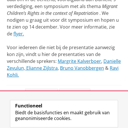
verdediging, een symposium met als thema
Migrant
Children’s Rights in the context of Repatriation
. We
nodigen u graag uit voor dit symposium en hopen u
te zien op 14 december. Voor meer informatie, zie
de
flyer.
Voor iedereen die niet bij de presentatie aanwezig
kon zijn, vindt u hier de presentaties van de
verschillende sprekers:
Margrite Kalverboer
,
Danielle
Zevulun, Elianne Zijlstra
,
Bruno Vanobbergen
&
Ravi
Kohli.
Deel dit
Facebook
LinkedIn
Functioneel
View this page in:
English
Biedt de basisfuncties en maakt gebruik van
geanonimiseerde cookies.