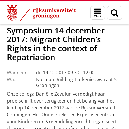
Skip
Skip
to
to
Onderzoeks- en Expertisecentrum voor Kinderen
Menu
Zoek
Content
Navigation
en
zoeken
Symposium 14 december
2017: Migrant Children’s
Rights in the context of
Repatriation
Wanneer:
do 14-12-2017 09:30 - 12:00
Waar:
Norman Building, Lutkenieuwstraat 5,
Groningen
Onze collega Daniëlle Zevulun verdedigt haar
proefschrift over terugkeer en het belang van het
kind op 14 december 2017 aan de Rijksuniversiteit
Groningen. Het Onderzoeks- en Expertisecentrum
voor Kinderen en Vreemdelingenrecht organiseert
daarom in de ochtend, voorafgaand aan Daniëlle's