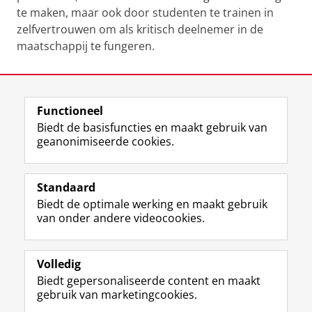
te maken, maar ook door studenten te trainen in
zelfvertrouwen om als kritisch deelnemer in de
maatschappij te fungeren.
Laatst gewijzigd:
14 augustus 2024 14:01
Functioneel
View this page in:
English
Biedt de basisfuncties en maakt gebruik van
geanonimiseerde cookies.
F
L
R
I
Y
Volg de RUG
a
i
S
n
o
Standaard
c
n
S
s
u
Biedt de optimale werking en maakt gebruik
e
k
-
t
T
Studiekiezers
van onder andere videocookies.
b
e
f
a
u
Maatschappij/bedrijven
o
d
e
g
b
o
I
e
r
e
Alumni
k
n
d
a
-
Volledig
p
-
R
m
k
Biedt gepersonaliseerde content en maakt
Over ons
a
p
i
-
a
gebruik van marketingcookies.
g
a
j
a
n