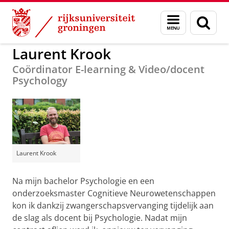
Skip
Skip
to
to
GMW
Organisatie
Bij ons werken
Menu
Zoek
Content
Navigation
en
zoeken
Laurent Krook
Coördinator E-learning & Video/docent
Psychology
Laurent Krook
Na mijn bachelor Psychologie en een
onderzoeksmaster Cognitieve Neurowetenschappen
kon ik dankzij zwangerschapsvervanging tijdelijk aan
de slag als docent bij Psychologie. Nadat mijn