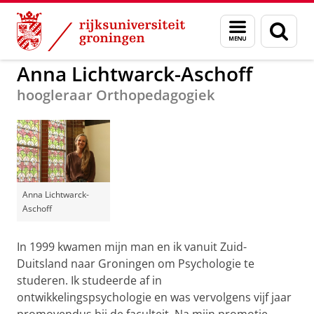
Skip
Skip
to
to
GMW
Organisatie
Bij ons werken
Menu
Zoek
Content
Navigation
en
zoeken
Anna Lichtwarck-Aschoff
hoogleraar Orthopedagogiek
Anna Lichtwarck-
Aschoff
In 1999 kwamen mijn man en ik vanuit Zuid-
Duitsland naar Groningen om Psychologie te
studeren. Ik studeerde af in
ontwikkelingspsychologie en was vervolgens vijf jaar
promovendus bij de faculteit. Na mijn promotie