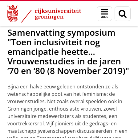
Skip
Skip
to
to
Geschiedenis: erfgoed van de facultei
Menu
Zoek
Content
Navigation
en
zoeken
Samenvatting symposium
"Toen inclusiviteit nog
emancipatie heette…
Vrouwenstudies in de jaren
’70 en ‘80 (8 November 2019)"
Bijna een halve eeuw geleden ontstonden ze als
wetenschappelijke poot van het feminisme: de
vrouwenstudies. Net zoals overal speelden ook in
Groningen jonge, enthousiaste vrouwen, zowel
universitaire medewerksters als studentes, een
voortrekkersrol. Vijf pioniers uit de gedrags- en
maatschappijwetenschappen discussieerden in een