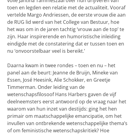
volle Jantina Tammeszaal over hun drijfveren van
toen en legden een relatie met de actualiteit. Vooraf
vertelde Margo Andriessen, de eerste vrouw die aan
de RUG lid werd van het College van Bestuur, hoe
het was om in de jaren tachtig ‘vrouw aan de top’ te
zijn. Haar inspirerende en humoristische inleiding
eindigde met de constatering dat er tussen toen en
nu ‘onvoorstelbaar veel is bereikt.’
Daarna kwam in twee rondes – toen en nu – het
panel aan de beurt: Jeanne de Bruijn, Mineke van
Essen, José Heesink, Alie Schokker, en Greetje
Timmerman. Onder leiding van de
wetenschapsfilosoof Hans Harbers gaven de vijf
deelneemsters eerst antwoord op de vraag naar het
waarom van hun inzet van destijds: ging het hen
primair om maatschappelijke emancipatie, om het
invullen van ontbrekende wetenschappelijke thema’s
of om feministische wetenschapskritiek? Hoe