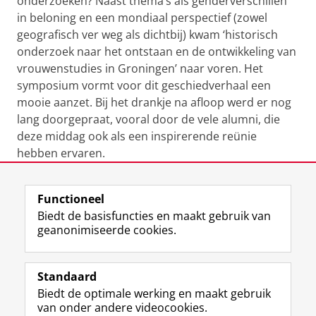
onderzoeken? Naast thema’s als genderverschillen
in beloning en een mondiaal perspectief (zowel
geografisch ver weg als dichtbij) kwam ‘historisch
onderzoek naar het ontstaan en de ontwikkeling van
vrouwenstudies in Groningen’ naar voren. Het
symposium vormt voor dit geschiedverhaal een
mooie aanzet. Bij het drankje na afloop werd er nog
lang doorgepraat, vooral door de vele alumni, die
deze middag ook als een inspirerende reünie
hebben ervaren.
Laatst gewijzigd:
20 juni 2024 07:31
Functioneel
Biedt de basisfuncties en maakt gebruik van
geanonimiseerde cookies.
F
L
R
I
Y
Volg de RUG
a
i
S
n
o
Standaard
c
n
S
s
u
Biedt de optimale werking en maakt gebruik
e
k
-
t
T
Studiekiezers
van onder andere videocookies.
b
e
f
a
u