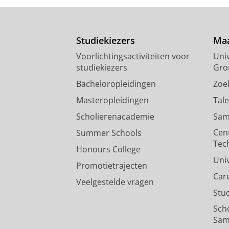
Studiekiezers
Maa
Voorlichtingsactiviteiten voor
Univ
studiekiezers
Gro
Bacheloropleidingen
Zoe
Masteropleidingen
Tal
Scholierenacademie
Sam
Cen
Summer Schools
Tec
Honours College
Uni
Promotietrajecten
Car
Veelgestelde vragen
Stu
Sch
Sam