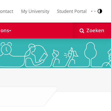
ontact
My University
Student Portal
Contr
Nederlands
English
 ons
Zoeken