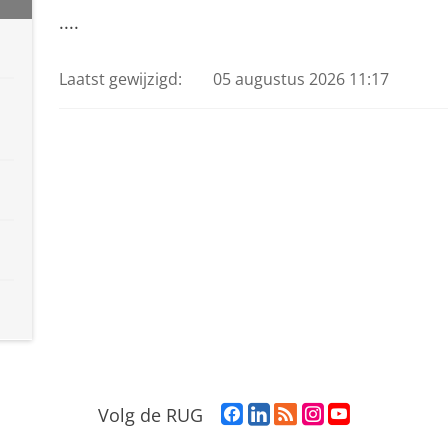
....
Laatst gewijzigd:
05 augustus 2026 11:17
F
L
R
I
Y
Volg de RUG
a
i
S
n
o