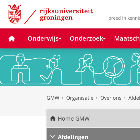
Skip
Skip
to
to
Content
Navigation
breed in kenni
Home
Onderwijs
Onderzoek
Maatsch
GMW
Organisatie
Over ons
Afde
Home GMW
Afdelingen