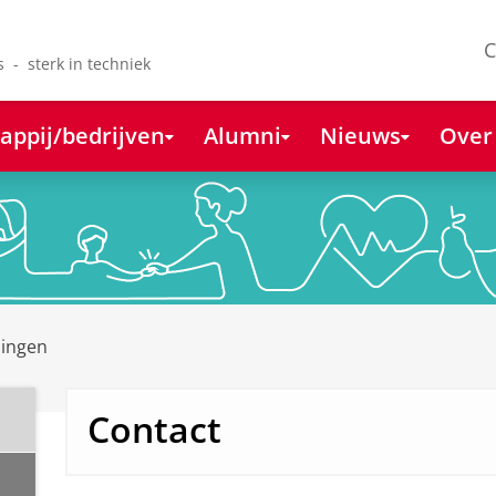
C
s - sterk in techniek
appij/bedrijven
Alumni
Nieuws
Over
lingen
Contact