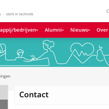
C
s - sterk in techniek
appij/bedrijven
Alumni
Nieuws
Over
lingen
Contact