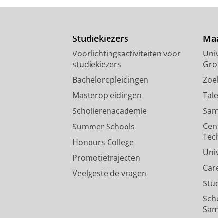
Studiekiezers
Maa
Voorlichtingsactiviteiten voor
Univ
studiekiezers
Gro
Bacheloropleidingen
Zoe
Masteropleidingen
Tal
Scholierenacademie
Sam
Cen
Summer Schools
Tec
Honours College
Uni
Promotietrajecten
Car
Veelgestelde vragen
Stu
Sch
Sam