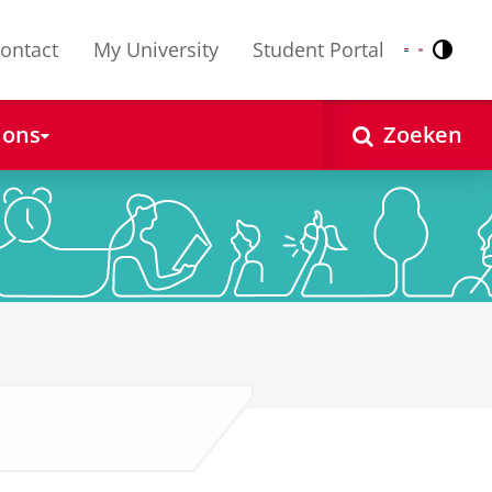
ontact
My University
Student Portal
Contr
Nederlands
English
 ons
Zoeken