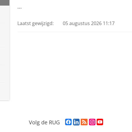
...
Laatst gewijzigd:
05 augustus 2026 11:17
F
L
R
I
Y
Volg de RUG
a
i
S
n
o