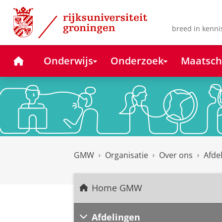
Skip
Skip
to
to
Content
Navigation
breed in kenni
Home
Onderwijs
Onderzoek
Maatsch
GMW
Organisatie
Over ons
Afde
Home GMW
Afdelingen