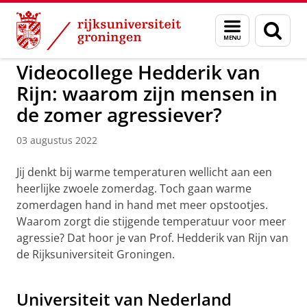
Skip
Skip
to
to
GMW
Menu
Zoek
Content
Navigation
en
zoeken
Videocollege Hedderik van
Rijn: waarom zijn mensen in
de zomer agressiever?
03 augustus 2022
Jij denkt bij warme temperaturen wellicht aan een
heerlijke zwoele zomerdag. Toch gaan warme
zomerdagen hand in hand met meer opstootjes.
Waarom zorgt die stijgende temperatuur voor meer
agressie? Dat hoor je van Prof. Hedderik van Rijn van
de Rijksuniversiteit Groningen.
Hedderik van Rijn: waarom zijn mensen in de zomer
agressiever?
Pas uw cookie instellingen aan
om deze
video te zien
Universiteit van Nederland