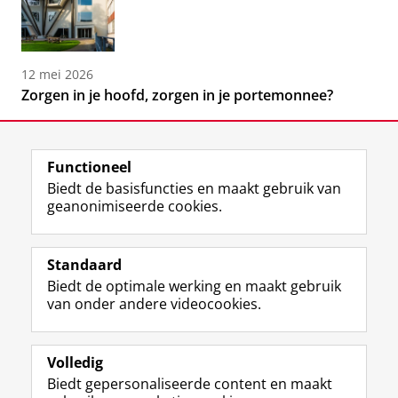
12 mei 2026
Zorgen in je hoofd, zorgen in je portemonnee?
Functioneel
Biedt de basisfuncties en maakt gebruik van
geanonimiseerde cookies.
F
L
R
I
Y
Volg de RUG
a
i
S
n
o
Standaard
c
n
S
s
u
Biedt de optimale werking en maakt gebruik
e
k
-
t
T
Studiekiezers
van onder andere videocookies.
b
e
f
a
u
Maatschappij/bedrijven
o
d
e
g
b
o
I
e
r
e
Alumni
k
n
d
a
-
Volledig
p
-
R
m
k
Biedt gepersonaliseerde content en maakt
Over ons
a
p
i
-
a