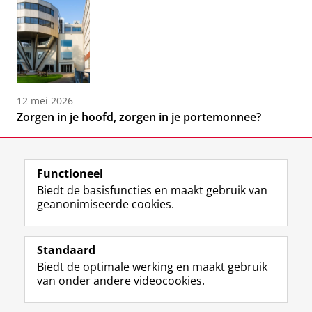
12 mei 2026
Zorgen in je hoofd, zorgen in je portemonnee?
Functioneel
Biedt de basisfuncties en maakt gebruik van
geanonimiseerde cookies.
F
L
R
I
Y
Volg de RUG
a
i
S
n
o
Standaard
c
n
S
s
u
Biedt de optimale werking en maakt gebruik
e
k
-
t
T
Studiekiezers
van onder andere videocookies.
b
e
f
a
u
Maatschappij/bedrijven
o
d
e
g
b
o
I
e
r
e