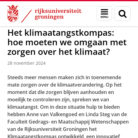
Skip
Skip
to
to
GMW
Menu
Zoek
Content
Navigation
en
zoeken
Het klimaatangstkompas:
hoe moeten we omgaan met
zorgen over het klimaat?
28 november 2024
Steeds meer mensen maken zich in toenemende
mate zorgen over de klimaatverandering. Op het
moment dat die zorgen blijven aanhouden en
moeilijk te controleren zijn, spreken we van
klimaatangst. Om in deze situatie hulp te bieden
hebben Anne van Valkengoed en Linda Steg van de
Faculteit Gedrags- en Maatschappij Wetenschappen
van de Rijksuniversiteit Groningen het
Klimaatangstkompas ontwikkeld, een innovatief