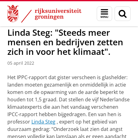
Skip
Skip
to
to
GMW
Menu
Zoek
Content
Navigation
en
zoeken
Linda Steg: "Steeds meer
mensen en bedrijven zetten
zich in voor het klimaat".
05 april 2022
Het IPPC-rapport dat gister verscheen is glashelder:
landen moeten gezamenlijk en onmiddellijk in actie
komen om de opwarming van de aarde beperkt te
houden tot 1,5 graad. Dat stellen de vijf Nederlandse
klimaatexperts die aan het vandaag verschenen
IPCC-rapport hebben bijgedragen. Een van hen is
professor
Linda Steg
, expert op het gebied van
duurzaam gedrag: “Onderzoek laat zien dat angst
mensen volledig kan lamslaan als er geen aandacht