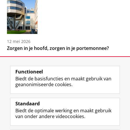
12 mei 2026
Zorgen in je hoofd, zorgen in je portemonnee?
Functioneel
Biedt de basisfuncties en maakt gebruik van
geanonimiseerde cookies.
F
L
R
I
Y
Volg de RUG
a
i
S
n
o
Standaard
c
n
S
s
u
Biedt de optimale werking en maakt gebruik
e
k
-
t
T
Studiekiezers
van onder andere videocookies.
b
e
f
a
u
Maatschappij/bedrijven
o
d
e
g
b
o
I
e
r
e