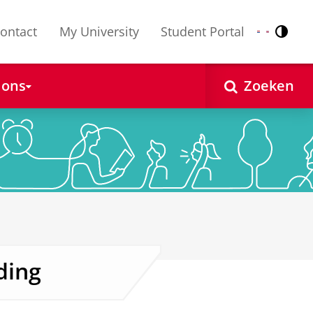
ontact
My University
Student Portal
Contr
Nederlands
English
 ons
Zoeken
ding