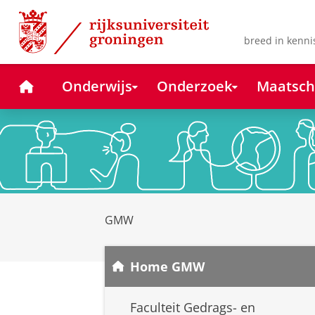
Skip
Skip
to
to
Content
Navigation
breed in kenni
Home
Onderwijs
Onderzoek
Maatsch
GMW
Home GMW
Faculteit Gedrags- en