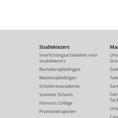
Studiekiezers
Maa
Voorlichtingsactiviteiten voor
Univ
studiekiezers
Gro
Bacheloropleidingen
Zoe
Masteropleidingen
Tal
Scholierenacademie
Sam
Cen
Summer Schools
Tec
Honours College
Uni
Promotietrajecten
Car