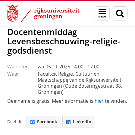
Skip
Skip
to
to
GMW
Godsdienst & Levensbeschouwing
Menu
Zoek
Content
Navigation
en
zoeken
Docentenmiddag
Levensbeschouwing-religie-
godsdienst
Wanneer:
wo 05-11-2025 14:00 - 17:00
Waar:
Faculteit Religie, Cultuur en
Maatschappij van de Rijksuniversiteit
Groningen (Oude Boteringestraat 38,
Groningen)
Deelname is gratis. Meer informatie is
hier
te vinden.
Deel dit
Facebook
LinkedIn