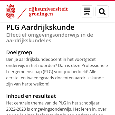
Skip
Skip
to
to
GMW
EVN Aardrijkskunde
Menu
Zoek
Content
Navigation
en
zoeken
PLG Aardrijkskunde
Effectief omgevingsonderwijs in de
aardrijkskundeles
Doelgroep
Ben je aardrijkskundedocent in het voortgezet
onderwijs in het noorden? Dan is deze Professionele
Leergemeenschap (PLG) voor jou bedoeld! Alle
eerste- en tweedegraads docenten aardrijkskunde
zijn van harte welkom!
Inhoud en resultaat
Het centrale thema van de PLG in het schooljaar
2022-2023 is omgevingsonderwijs. Het leren in, over