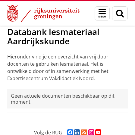
Skip
Skip
to
to
GMW
EVN Aardrijkskunde
Menu
Zoek
Content
Navigation
en
zoeken
Databank lesmateriaal
Aardrijkskunde
Hieronder vind je een overzicht van vrij door
docenten te gebruiken lesmateriaal. Het is
ontwikkeld door of in samenwerking met het
Expertisecentrum Vakdidactiek Noord.
Geen actuele documenten beschikbaar op dit
moment.
F
L
R
I
Y
Volg de RUG