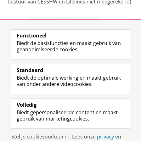
bestuur van CESSHW en Lifelines niet meegerekend).
Deel dit
Facebook
LinkedIn
Functioneel
View this page in:
English
Biedt de basisfuncties en maakt gebruik van
geanonimiseerde cookies.
F
L
R
I
Y
Volg de RUG
a
i
S
n
o
Standaard
c
n
S
s
u
Biedt de optimale werking en maakt gebruik
e
k
-
t
T
Studiekiezers
van onder andere videocookies.
b
e
f
a
u
Maatschappij/bedrijven
o
d
e
g
b
o
I
e
r
e
Alumni
k
n
d
a
-
Volledig
p
-
R
m
k
Biedt gepersonaliseerde content en maakt
Over ons
a
p
i
-
a
gebruik van marketingcookies.
g
a
j
a
n
i
g
k
c
a
Disclaimer & Copyright
Privacy
Cookies
n
i
s
c
a
Stel je cookievoorkeur in. Lees onze
privacy
en
Inloggen