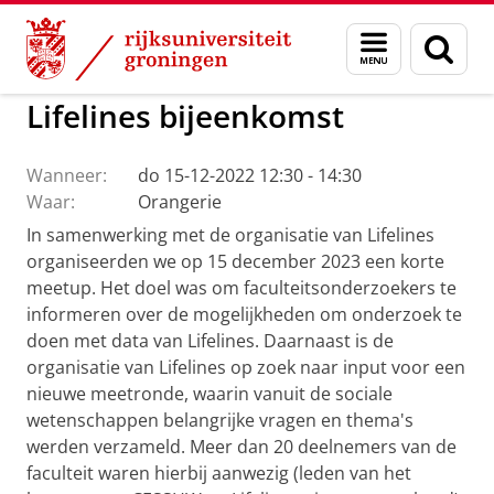
Skip
Skip
to
to
Activiteiten Center of Expertise Social Scie
Menu
Zoek
Content
Navigation
en
zoeken
Lifelines bijeenkomst
Wanneer:
do 15-12-2022 12:30 - 14:30
Waar:
Orangerie
In samenwerking met de organisatie van Lifelines
organiseerden we op 15 december 2023 een korte
meetup. Het doel was om faculteitsonderzoekers te
informeren over de mogelijkheden om onderzoek te
doen met data van Lifelines. Daarnaast is de
organisatie van Lifelines op zoek naar input voor een
nieuwe meetronde, waarin vanuit de sociale
wetenschappen belangrijke vragen en thema's
werden verzameld. Meer dan 20 deelnemers van de
faculteit waren hierbij aanwezig (leden van het