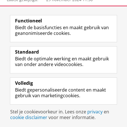
View this page in:
English
Functioneel
Biedt de basisfuncties en maakt gebruik van
geanonimiseerde cookies.
F
L
R
I
Y
Volg de RUG
a
i
S
n
o
c
n
S
s
u
e
k
-
t
T
Studiekiezers
Standaard
b
e
f
a
u
Biedt de optimale werking en maakt gebruik
Maatschappij/bedrijven
o
d
e
g
b
van onder andere videocookies.
o
I
e
r
e
Alumni
k
n
d
a
-
p
-
R
m
k
Over ons
Volledig
a
p
i
-
a
Biedt gepersonaliseerde content en maakt
g
a
j
a
n
gebruik van marketingcookies.
i
g
k
c
a
Disclaimer & Copyright
Privacy
Cookies
n
i
s
c
a
Inloggen
a
n
u
o
l
Stel je cookievoorkeur in. Lees onze
privacy
en
R
a
n
u
R
cookie disclaimer
voor meer informatie.
i
R
i
n
i
j
i
v
t
j