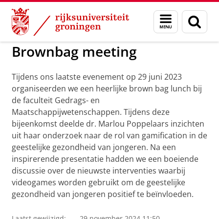
Skip
Skip
to
to
Activiteiten Center of Expertise Social Scie
Menu
Zoek
Content
Navigation
en
zoeken
Brownbag meeting
Tijdens ons laatste evenement op 29 juni 2023
organiseerden we een heerlijke brown bag lunch bij
de faculteit Gedrags- en
Maatschappijwetenschappen. Tijdens deze
bijeenkomst deelde dr. Marlou Poppelaars inzichten
uit haar onderzoek naar de rol van gamification in de
geestelijke gezondheid van jongeren. Na een
inspirerende presentatie hadden we een boeiende
discussie over de nieuwste interventies waarbij
videogames worden gebruikt om de geestelijke
gezondheid van jongeren positief te beïnvloeden.
Laatst gewijzigd:
29 november 2024 11:50