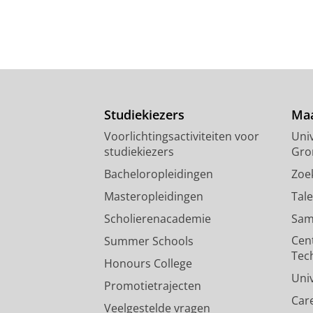
Studiekiezers
Maa
Voorlichtingsactiviteiten voor
Univ
studiekiezers
Gro
Bacheloropleidingen
Zoe
Masteropleidingen
Tal
Scholierenacademie
Sam
Cen
Summer Schools
Tec
Honours College
Uni
Promotietrajecten
Car
Veelgestelde vragen