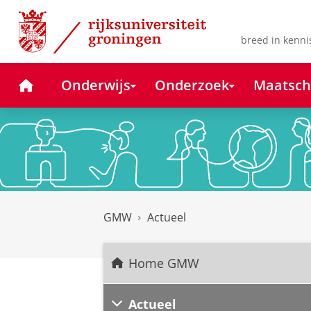
Skip
Skip
to
to
Content
Navigation
breed in kenni
Home
Onderwijs
Onderzoek
Maatsch
GMW
Actueel
Home GMW
Actueel