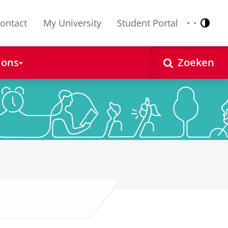
ontact
My University
Student Portal
Contr
Nederlands
English
 ons
Zoeken