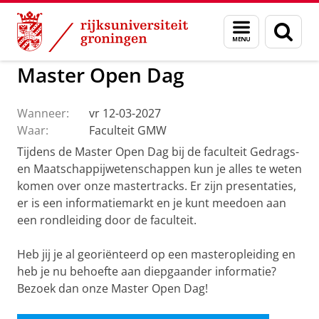
Skip
Skip
to
to
GMW
Actueel
Menu
Zoek
Content
Navigation
en
zoeken
Master Open Dag
Wanneer:
vr 12-03-2027
Waar:
Faculteit GMW
Tijdens de Master Open Dag bij de faculteit Gedrags-
en Maatschappijwetenschappen kun je alles te weten
komen over onze mastertracks. Er zijn presentaties,
er is een informatiemarkt en je kunt meedoen aan
een rondleiding door de faculteit.
Heb jij je al georiënteerd op een masteropleiding en
heb je nu behoefte aan diepgaander informatie?
Bezoek dan onze Master Open Dag!