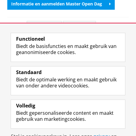
Informatie en aanmelden Master Open Dag
Deel dit
Facebook
LinkedIn
Functioneel
View this page in:
English
Biedt de basisfuncties en maakt gebruik van
geanonimiseerde cookies.
F
L
R
I
Y
Volg de RUG
a
i
S
n
o
Standaard
c
n
S
s
u
Biedt de optimale werking en maakt gebruik
e
k
-
t
T
Studiekiezers
van onder andere videocookies.
b
e
f
a
u
Maatschappij/bedrijven
o
d
e
g
b
o
I
e
r
e
Alumni
k
n
d
a
-
Volledig
p
-
R
m
k
Biedt gepersonaliseerde content en maakt
Over ons
a
p
i
-
a
gebruik van marketingcookies.
g
a
j
a
n
i
g
k
c
a
Disclaimer & Copyright
Privacy
Cookies
n
i
s
c
a