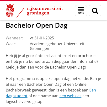
Skip
Skip
to
to
GMW
Actueel
Menu
Zoek
Content
Navigation
en
zoeken
Bachelor Open Dag
Wanneer:
vr 31-01-2025
Waar:
Academiegebouw, Universiteit
Groningen
Heb jij je al georiënteerd via internet en brochures
en heb je nu behoefte aan diepgaander informatie?
Meld je dan aan voor de Bachelor Open Dag!
Het programma is op elke open dag hetzelfde. Ben je
al naar een Bachelor Open Dag of een Online
Bachelorweek geweest, dan is een bezoek aan
Een
dag student
of deelname aan
een webklas
een
logische vervolgstap.