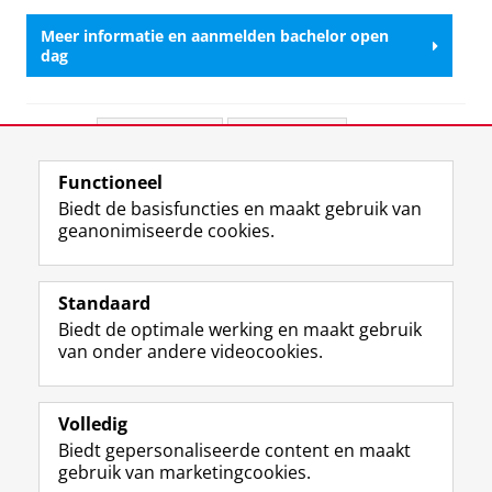
Meer informatie en aanmelden bachelor open
dag
Deel dit
Facebook
LinkedIn
Functioneel
View this page in:
English
Biedt de basisfuncties en maakt gebruik van
geanonimiseerde cookies.
F
L
R
I
Y
Volg de RUG
a
i
S
n
o
Standaard
c
n
S
s
u
Biedt de optimale werking en maakt gebruik
e
k
-
t
T
Studiekiezers
van onder andere videocookies.
b
e
f
a
u
Maatschappij/bedrijven
o
d
e
g
b
o
I
e
r
e
Alumni
k
n
d
a
-
Volledig
p
-
R
m
k
Biedt gepersonaliseerde content en maakt
Over ons
a
p
i
-
a
gebruik van marketingcookies.
g
a
j
a
n