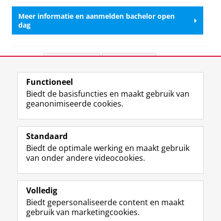
Meer informatie en aanmelden bachelor open
dag
Deel dit
Facebook
LinkedIn
Functioneel
View this page in:
English
Biedt de basisfuncties en maakt gebruik van
geanonimiseerde cookies.
F
L
R
I
Y
Volg de RUG
a
i
S
n
o
Standaard
c
n
S
s
u
Biedt de optimale werking en maakt gebruik
e
k
-
t
T
Studiekiezers
van onder andere videocookies.
b
e
f
a
u
Maatschappij/bedrijven
o
d
e
g
b
o
I
e
r
e
Alumni
k
n
d
a
-
Volledig
p
-
R
m
k
Biedt gepersonaliseerde content en maakt
Over ons
a
p
i
-
a
gebruik van marketingcookies.
g
a
j
a
n