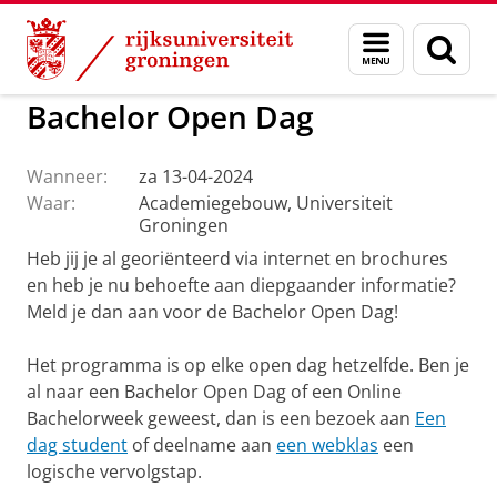
Skip
Skip
to
to
GMW
Actueel
Menu
Zoek
Content
Navigation
en
zoeken
Bachelor Open Dag
Wanneer:
za 13-04-2024
Waar:
Academiegebouw, Universiteit
Groningen
Heb jij je al georiënteerd via internet en brochures
en heb je nu behoefte aan diepgaander informatie?
Meld je dan aan voor de Bachelor Open Dag!
Het programma is op elke open dag hetzelfde. Ben je
al naar een Bachelor Open Dag of een Online
Bachelorweek geweest, dan is een bezoek aan
Een
dag student
of deelname aan
een webklas
een
logische vervolgstap.