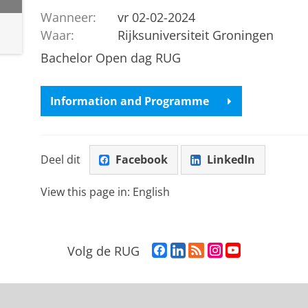
Wanneer:
vr 02-02-2024
Waar:
Rijksuniversiteit Groningen
Bachelor Open dag RUG
Information and Programme
Deel dit
Facebook
LinkedIn
View this page in:
English
F
L
R
I
Y
Volg de RUG
a
i
S
n
o
c
n
S
s
u
e
k
-
t
T