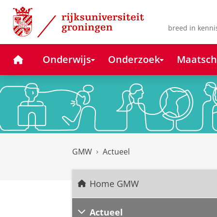
Skip
Skip
to
to
Content
Navigation
breed in kenni
Home
Onderwijs
Onderzoek
Maatsch
GMW
Actueel
Home GMW
Actueel