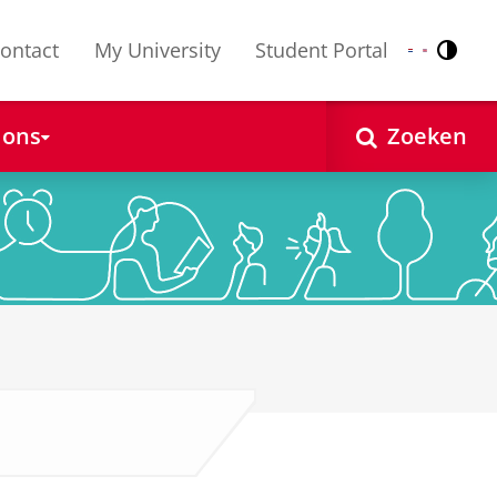
ontact
My University
Student Portal
Contr
Nederlands
English
 ons
Zoeken