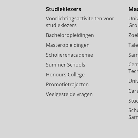
Studiekiezers
Maa
Voorlichtingsactiviteiten voor
Univ
studiekiezers
Gro
Bacheloropleidingen
Zoe
Masteropleidingen
Tal
Scholierenacademie
Sam
Cen
Summer Schools
Tec
Honours College
Uni
Promotietrajecten
Car
Veelgestelde vragen
Stu
Sch
Sam