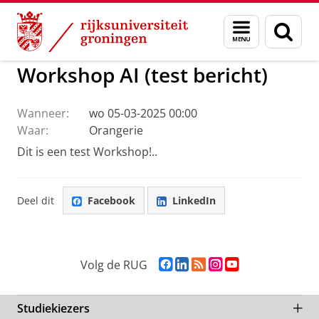
Skip
Skip
to
to
GMW
Actueel
Menu
Zoek
Content
Navigation
en
zoeken
Workshop AI (test bericht)
Wanneer:
wo 05-03-2025 00:00
Waar:
Orangerie
Dit is een test Workshop!..
Deel dit
Facebook
LinkedIn
F
L
R
I
Y
Volg de RUG
a
i
S
n
o
c
n
S
s
u
e
k
-
t
T
Studiekiezers