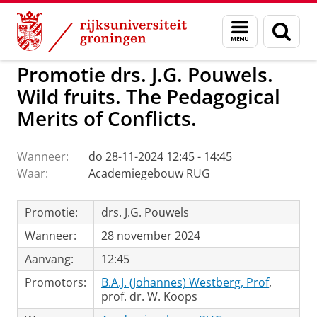
Skip
Skip
to
to
GMW
Actueel
Menu
Zoek
Content
Navigation
en
zoeken
Promotie drs. J.G. Pouwels.
Wild fruits. The Pedagogical
Merits of Conflicts.
Wanneer:
do 28-11-2024 12:45 - 14:45
Waar:
Academiegebouw RUG
Promotie:
drs. J.G. Pouwels
Wanneer:
28 november 2024
Aanvang:
12:45
Promotors:
B.A.J. (Johannes) Westberg, Prof
,
prof. dr. W. Koops