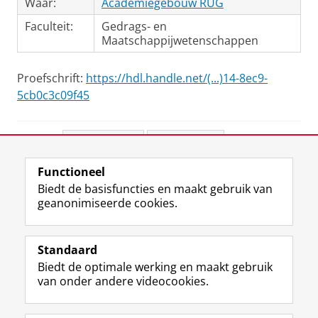
Waar:
Academiegebouw RUG
Faculteit:
Gedrags- en
Maatschappijwetenschappen
Proefschrift:
https://hdl.handle.net/(...)14-8ec9-
5cb0c3c09f45
Deel dit
Facebook
LinkedIn
Functioneel
View this page in:
English
Biedt de basisfuncties en maakt gebruik van
geanonimiseerde cookies.
F
L
R
I
Y
Volg de RUG
a
i
S
n
o
Standaard
c
n
S
s
u
Biedt de optimale werking en maakt gebruik
e
k
-
t
T
Studiekiezers
van onder andere videocookies.
b
e
f
a
u
Maatschappij/bedrijven
o
d
e
g
b
o
I
e
r
e