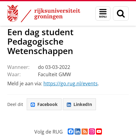
Skip
Skip
to
to
GMW
Activiteiten
Menu
Zoek
Content
Navigation
en
zoeken
Een dag student
Pedagogische
Wetenschappen
Wanneer:
do 03-03-2022
Waar:
Faculteit GMW
Meld je aan via:
https://go.rug.nl/events
.
Deel dit
Facebook
LinkedIn
F
L
R
I
Y
Volg de RUG