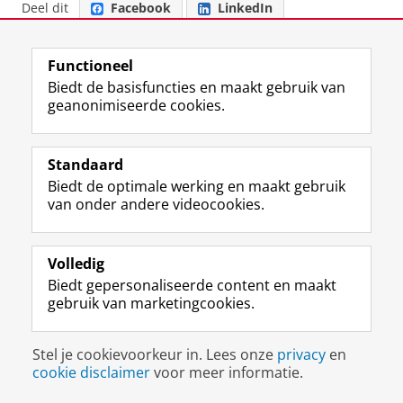
Deel dit
Facebook
LinkedIn
View this page in:
English
Functioneel
Biedt de basisfuncties en maakt gebruik van
geanonimiseerde cookies.
F
L
R
I
Y
Volg de RUG
a
i
S
n
o
c
n
S
s
u
Standaard
e
k
-
t
T
Studiekiezers
b
e
f
a
u
Biedt de optimale werking en maakt gebruik
Maatschappij/bedrijven
o
d
e
g
b
van onder andere videocookies.
o
I
e
r
e
Alumni
k
n
d
a
-
p
-
R
m
k
Volledig
Over ons
a
p
i
-
a
Biedt gepersonaliseerde content en maakt
g
a
j
a
n
gebruik van marketingcookies.
i
g
k
c
a
Disclaimer & Copyright
Privacy
Cookies
n
i
s
c
a
Inloggen
a
n
u
o
l
Stel je cookievoorkeur in. Lees onze
privacy
en
R
a
n
u
R
cookie disclaimer
voor meer informatie.
i
R
i
n
i
j
i
v
t
j