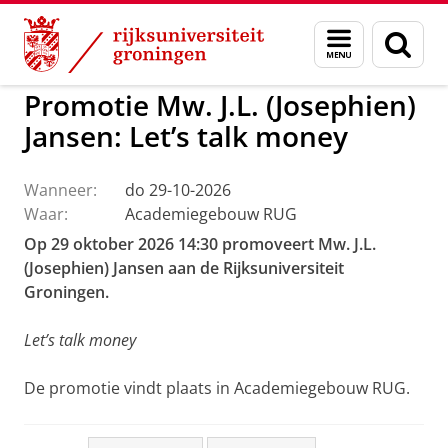
Skip
Skip
to
to
GMW
Activiteiten
Menu
Zoek
Content
Navigation
en
zoeken
Promotie Mw. J.L. (Josephien)
Jansen: Let’s talk money
Wanneer:
do 29-10-2026
Waar:
Academiegebouw RUG
Op 29 oktober 2026 14:30 promoveert Mw. J.L.
(Josephien) Jansen aan de Rijksuniversiteit
Groningen.
Let’s talk money
De promotie vindt plaats in Academiegebouw RUG.