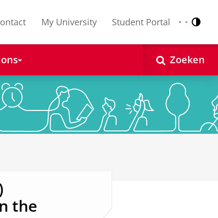
ontact
My University
Student Portal
Contr
Nederlands
English
 ons
Zoeken
)
n the