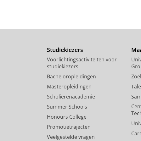
Studiekiezers
Maa
Voorlichtingsactiviteiten voor
Univ
studiekiezers
Gro
Bacheloropleidingen
Zoe
Masteropleidingen
Tal
Scholierenacademie
Sam
Cen
Summer Schools
Tec
Honours College
Uni
Promotietrajecten
Car
Veelgestelde vragen