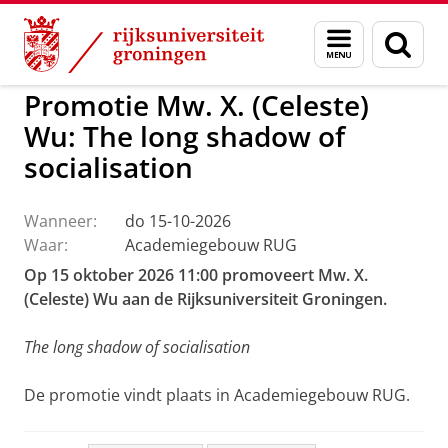
Skip
Skip
to
to
GMW
Activiteiten
Menu
Zoek
Content
Navigation
en
zoeken
Promotie Mw. X. (Celeste)
Wu: The long shadow of
socialisation
Wanneer:
do 15-10-2026
Waar:
Academiegebouw RUG
Op 15 oktober 2026 11:00 promoveert Mw. X.
(Celeste) Wu aan de Rijksuniversiteit Groningen.
The long shadow of socialisation
De promotie vindt plaats in Academiegebouw RUG.