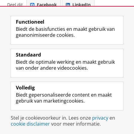
Deel dit
Facebook
LinkedIn
View this page in:
English
Functioneel
Biedt de basisfuncties en maakt gebruik van
geanonimiseerde cookies.
F
L
R
I
Y
Volg de RUG
a
i
S
n
o
c
n
S
s
u
Standaard
e
k
-
t
T
Studiekiezers
Biedt de optimale werking en maakt gebruik
b
e
f
a
u
van onder andere videocookies.
Maatschappij/bedrijven
o
d
e
g
b
o
I
e
r
e
Alumni
k
n
d
a
-
Volledig
p
-
R
m
k
Over ons
a
p
i
-
a
Biedt gepersonaliseerde content en maakt
g
a
j
a
n
gebruik van marketingcookies.
i
g
k
c
a
Disclaimer & Copyright
Privacy
Cookies
n
i
s
c
a
Inloggen
a
n
u
o
l
Stel je cookievoorkeur in. Lees onze
privacy
en
R
a
n
u
R
cookie disclaimer
voor meer informatie.
i
R
i
n
i