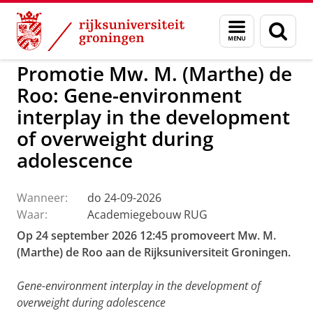
Skip
Skip
to
to
GMW
Activiteiten
Menu
Zoek
Content
Navigation
en
zoeken
Promotie Mw. M. (Marthe) de
Roo: Gene-environment
interplay in the development
of overweight during
adolescence
Wanneer:
do 24-09-2026
Waar:
Academiegebouw RUG
Op 24 september 2026 12:45 promoveert Mw. M.
(Marthe) de Roo aan de Rijksuniversiteit Groningen.
Gene-environment interplay in the development of
overweight during adolescence