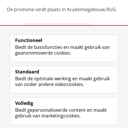
De promotie vindt plaats in Academiegebouw RUG.
Deel dit
Facebook
LinkedIn
Functioneel
View this page in:
English
Biedt de basisfuncties en maakt gebruik van
geanonimiseerde cookies.
F
L
R
I
Y
Volg de RUG
a
i
S
n
o
Standaard
c
n
S
s
u
Biedt de optimale werking en maakt gebruik
e
k
-
t
T
Studiekiezers
van onder andere videocookies.
b
e
f
a
u
Maatschappij/bedrijven
o
d
e
g
b
o
I
e
r
e
Alumni
k
n
d
a
-
Volledig
p
-
R
m
k
Biedt gepersonaliseerde content en maakt
Over ons
a
p
i
-
a
gebruik van marketingcookies.
g
a
j
a
n
i
g
k
c
a