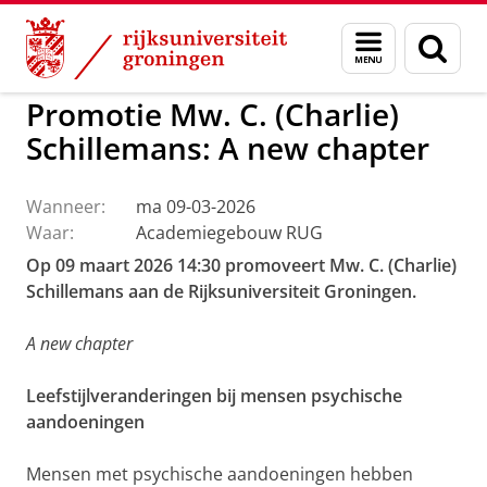
Skip
Skip
to
to
GMW
Activiteiten
Menu
Zoek
Content
Navigation
en
zoeken
Promotie Mw. C. (Charlie)
Schillemans: A new chapter
Wanneer:
ma 09-03-2026
Waar:
Academiegebouw RUG
Op 09 maart 2026 14:30 promoveert Mw. C. (Charlie)
Schillemans aan de Rijksuniversiteit Groningen.
A new chapter
Leefstijlveranderingen bij mensen psychische
aandoeningen
Mensen met psychische aandoeningen hebben