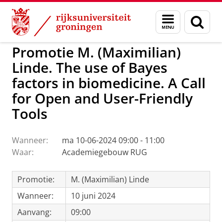
Skip
Skip
to
to
GMW
Activiteiten
Menu
Zoek
Content
Navigation
en
zoeken
Promotie M. (Maximilian)
Linde. The use of Bayes
factors in biomedicine. A Call
for Open and User-Friendly
Tools
Wanneer:
ma 10-06-2024 09:00 - 11:00
Waar:
Academiegebouw RUG
Promotie:
M. (Maximilian) Linde
Wanneer:
10 juni 2024
Aanvang:
09:00