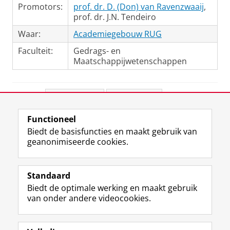
Promotors:
prof. dr. D. (Don) van Ravenzwaaij
,
prof. dr. J.N. Tendeiro
Waar:
Academiegebouw RUG
Faculteit:
Gedrags- en
Maatschappijwetenschappen
Deel dit
Facebook
LinkedIn
Functioneel
View this page in:
English
Biedt de basisfuncties en maakt gebruik van
geanonimiseerde cookies.
F
L
R
I
Y
Volg de RUG
a
i
S
n
o
Standaard
c
n
S
s
u
Biedt de optimale werking en maakt gebruik
e
k
-
t
T
Studiekiezers
van onder andere videocookies.
b
e
f
a
u
Maatschappij/bedrijven
o
d
e
g
b
o
I
e
r
e
Alumni