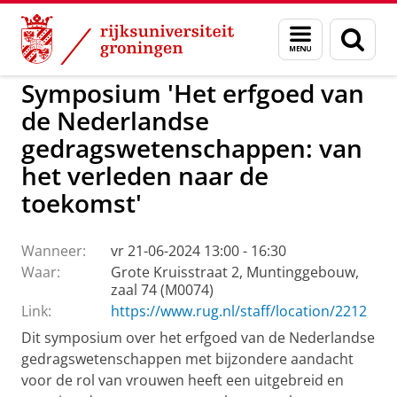
Skip
Skip
to
to
GMW
Activiteiten
Menu
Zoek
Content
Navigation
en
zoeken
Symposium 'Het erfgoed van
de Nederlandse
gedragswetenschappen: van
het verleden naar de
toekomst'
Wanneer:
vr 21-06-2024 13:00 - 16:30
Waar:
Grote Kruisstraat 2, Muntinggebouw,
zaal 74 (M0074)
Link:
https://www.rug.nl/staff/location/2212
Dit symposium over het erfgoed van de Nederlandse
gedragswetenschappen met bijzondere aandacht
voor de rol van vrouwen heeft een uitgebreid en