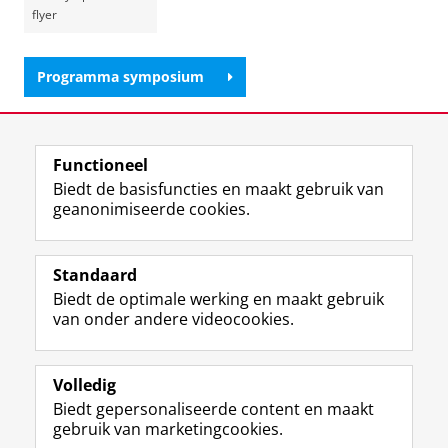
flyer
Programma symposium
Deel dit
Facebook
LinkedIn
Functioneel
Biedt de basisfuncties en maakt gebruik van
geanonimiseerde cookies.
F
L
R
I
Y
Volg de RUG
a
i
S
n
o
Standaard
c
n
S
s
u
Biedt de optimale werking en maakt gebruik
e
k
-
t
T
Studiekiezers
van onder andere videocookies.
b
e
f
a
u
Maatschappij/bedrijven
o
d
e
g
b
o
I
e
r
e
Alumni
k
n
d
a
-
Volledig
p
-
R
m
k
Biedt gepersonaliseerde content en maakt
Over ons
a
p
i
-
a
gebruik van marketingcookies.
g
a
j
a
n