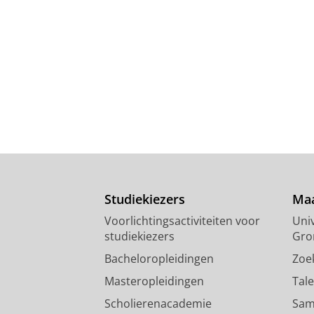
Studiekiezers
Maa
Voorlichtingsactiviteiten voor
Univ
studiekiezers
Gro
Bacheloropleidingen
Zoe
Masteropleidingen
Tal
Scholierenacademie
Sam