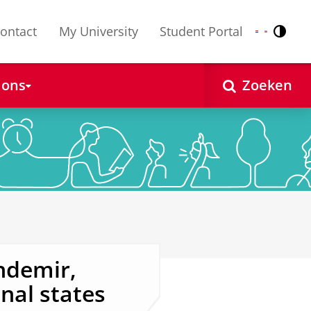
ontact
My University
Student Portal
Contr
Nederlands
English
 ons
Zoeken
ndemir,
nal states