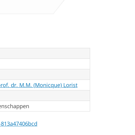
rof. dr. M.M. (Monicque) Lorist
tenschappen
76-813a47406bcd