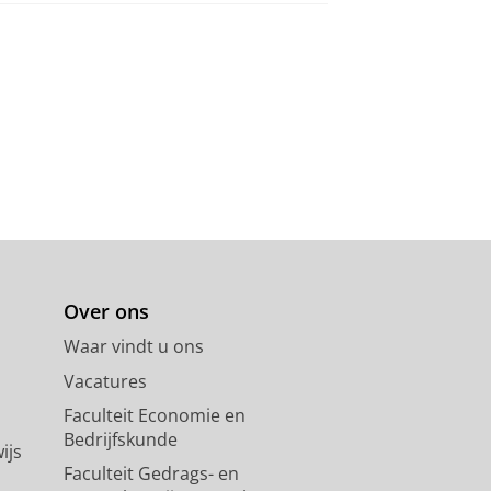
Over ons
Waar vindt u ons
Vacatures
Faculteit Economie en
Bedrijfskunde
ijs
Faculteit Gedrags- en