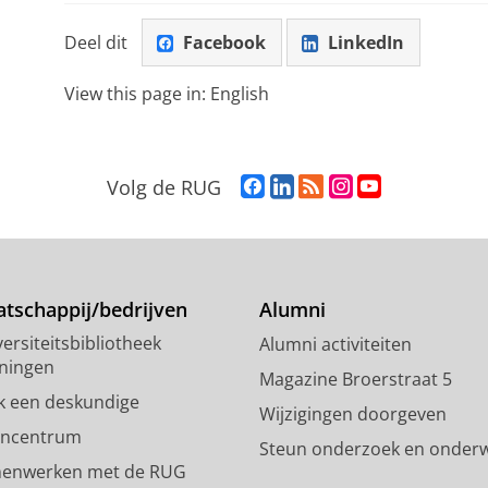
Deel dit
Facebook
LinkedIn
View this page in:
English
F
L
R
I
Y
Volg de RUG
a
i
S
n
o
c
n
S
s
u
e
k
-
t
T
b
e
f
a
u
o
d
e
g
b
tschappij/bedrijven
Alumni
o
I
e
r
e
ersiteitsbibliotheek
Alumni activiteiten
k
n
d
a
-
ningen
p
-
R
m
k
Magazine Broerstraat 5
a
p
i
-
a
k een deskundige
Wijzigingen doorgeven
g
a
j
a
n
encentrum
Steun onderzoek en onderw
i
g
k
c
a
enwerken met de RUG
n
i
s
c
a