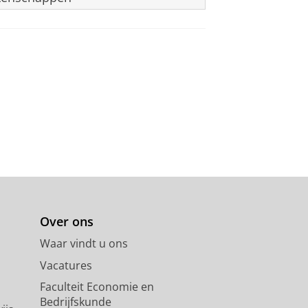
Over ons
Waar vindt u ons
Vacatures
Faculteit Economie en
Bedrijfskunde