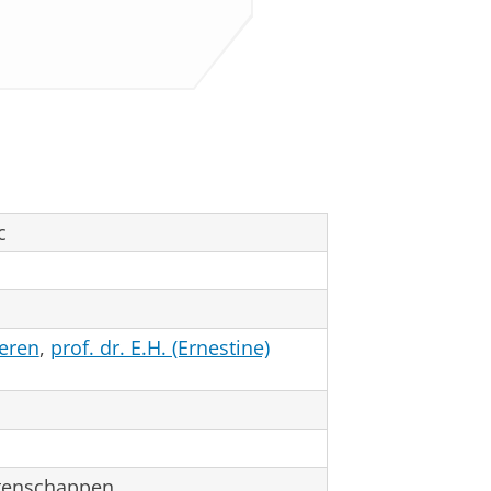
c
meren
,
prof. dr. E.H. (Ernestine)
tenschappen