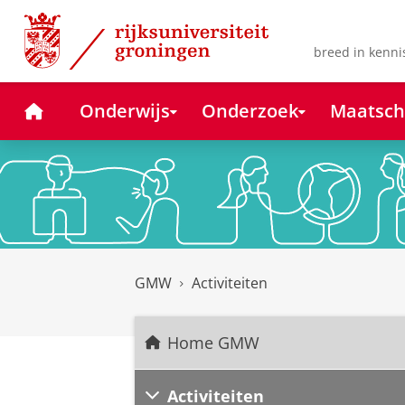
Skip
Skip
to
to
Content
Navigation
breed in kenni
Home
Onderwijs
Onderzoek
Maatsch
GMW
Activiteiten
Home GMW
Activiteiten