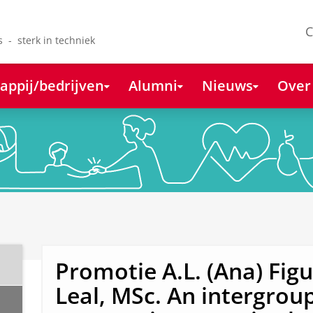
C
s - sterk in techniek
appij/bedrijven
Alumni
Nieuws
Over
Promotie A.L. (Ana) Fig
Leal, MSc. An intergrou