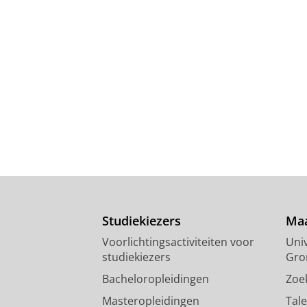
Studiekiezers
Maa
Voorlichtingsactiviteiten voor
Univ
studiekiezers
Gro
Bacheloropleidingen
Zoe
Masteropleidingen
Tal