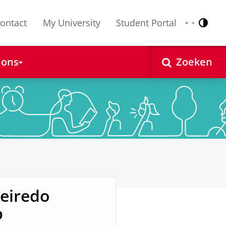
ontact
My University
Student Portal
Contr
Nederlands
English
 ons
Zoeken
ueiredo
p