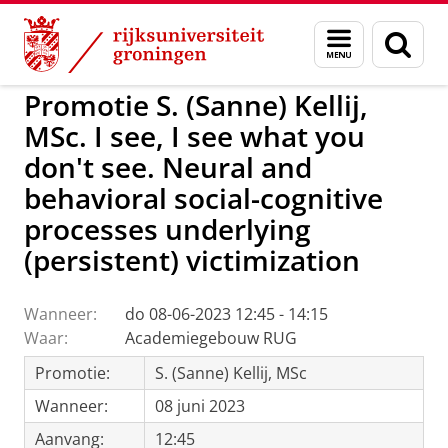
Skip
Skip
to
to
GMW
Activiteiten
Menu
Zoek
Content
Navigation
en
zoeken
Promotie S. (Sanne) Kellij,
MSc. I see, I see what you
don't see. Neural and
behavioral social-cognitive
processes underlying
(persistent) victimization
Wanneer:
do 08-06-2023 12:45 - 14:15
Waar:
Academiegebouw RUG
Promotie:
S. (Sanne) Kellij, MSc
Wanneer:
08 juni 2023
Aanvang:
12:45