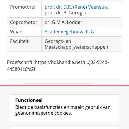
Promotors:
prof. dr. D.R. (René) Veenstra
,
prof. dr. B. Guroglu
Copromotor:
dr. G.M.A. Lodder
Waar:
Academiegebouw RUG
Faculteit:
Gedrags- en
Maatschappijwetenschappen
Proefschrift: https://hdl.handle.net/(...)02-92cd-
445891c6fc2f
Deel dit
Facebook
LinkedIn
Functioneel
View this page in:
English
Biedt de basisfuncties en maakt gebruik van
geanonimiseerde cookies.
F
L
R
I
Y
Volg de RUG
a
i
S
n
o