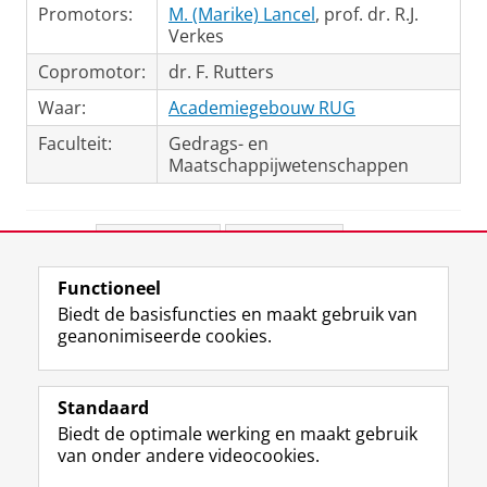
Promotors:
M. (Marike) Lancel
, prof. dr. R.J.
Verkes
Copromotor:
dr. F. Rutters
Waar:
Academiegebouw RUG
Faculteit:
Gedrags- en
Maatschappijwetenschappen
Deel dit
Facebook
LinkedIn
Functioneel
View this page in:
English
Biedt de basisfuncties en maakt gebruik van
geanonimiseerde cookies.
F
L
R
I
Y
Volg de RUG
a
i
S
n
o
Standaard
c
n
S
s
u
Biedt de optimale werking en maakt gebruik
e
k
-
t
T
Studiekiezers
van onder andere videocookies.
b
e
f
a
u
Maatschappij/bedrijven
o
d
e
g
b