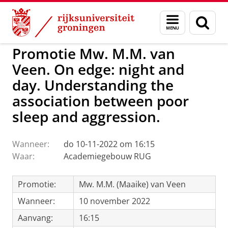
Skip
Skip
to
to
GMW
Activiteiten
Menu
Zoek
Content
Navigation
en
zoeken
Promotie Mw. M.M. van
Veen. On edge: night and
day. Understanding the
association between poor
sleep and aggression.
Wanneer:
do 10-11-2022 om 16:15
Waar:
Academiegebouw RUG
Promotie:
Mw. M.M. (Maaike) van Veen
Wanneer:
10 november 2022
Aanvang:
16:15