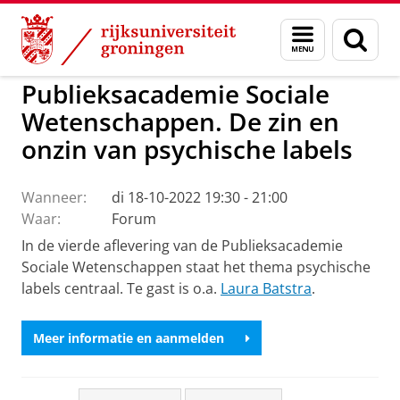
Skip
Skip
to
to
GMW
Activiteiten
Menu
Zoek
Content
Navigation
en
zoeken
Publieksacademie Sociale
Wetenschappen. De zin en
onzin van psychische labels
Wanneer:
di 18-10-2022 19:30 - 21:00
Waar:
Forum
In de vierde aflevering van de Publieksacademie
Sociale Wetenschappen staat het thema psychische
labels centraal. Te gast is o.a.
Laura Batstra
.
Meer informatie en aanmelden