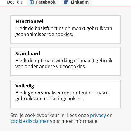
Deel dit
Facebook
LinkedIn
Functioneel
F
L
R
I
Y
Biedt de basisfuncties en maakt gebruik van
Volg de RUG
a
i
S
n
o
geanonimiseerde cookies.
c
n
S
s
u
e
k
-
t
T
Studiekiezers
b
e
f
a
u
Standaard
Maatschappij/bedrijven
o
d
e
g
b
Biedt de optimale werking en maakt gebruik
o
I
e
r
e
van onder andere videocookies.
Alumni
k
n
d
a
-
p
-
R
m
k
Over ons
a
p
i
-
a
Volledig
g
a
j
a
n
i
g
k
c
a
Biedt gepersonaliseerde content en maakt
Disclaimer & Copyright
Privacy
Cookies
n
i
s
c
a
gebruik van marketingcookies.
Inloggen
a
n
u
o
l
R
a
n
u
R
Stel je cookievoorkeur in. Lees onze
privacy
en
i
R
i
n
i
cookie disclaimer
voor meer informatie.
j
i
v
t
j
k
j
e
R
k