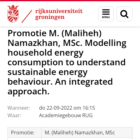
Skip
Skip
to
to
GMW
Activiteiten
Menu
Zoek
Content
Navigation
en
zoeken
Promotie M. (Maliheh)
Namazkhan, MSc. Modelling
household energy
consumption to understand
sustainable energy
behaviour. An integrated
approach.
Wanneer:
do 22-09-2022 om 16:15
Waar:
Academiegebouw RUG
Promotie:
M. (Maliheh) Namazkhan, MSc