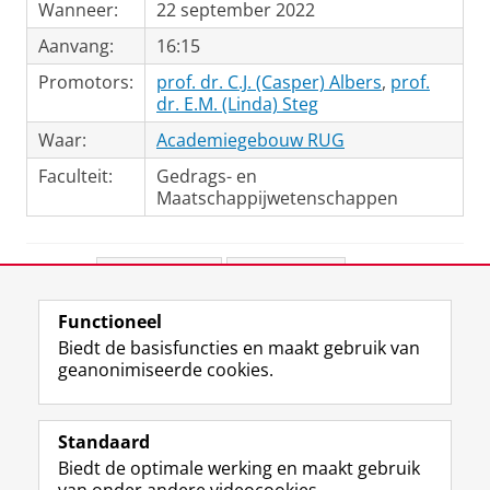
Wanneer:
22 september 2022
Aanvang:
16:15
Promotors:
prof. dr. C.J. (Casper) Albers
,
prof.
dr. E.M. (Linda) Steg
Waar:
Academiegebouw RUG
Faculteit:
Gedrags- en
Maatschappijwetenschappen
Deel dit
Facebook
LinkedIn
Functioneel
View this page in:
English
Biedt de basisfuncties en maakt gebruik van
geanonimiseerde cookies.
F
L
R
I
Y
Volg de RUG
a
i
S
n
o
Standaard
c
n
S
s
u
Biedt de optimale werking en maakt gebruik
e
k
-
t
T
Studiekiezers