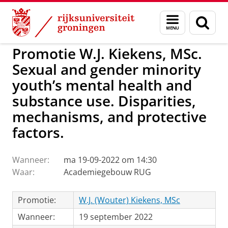
Skip
Skip
to
to
GMW
Activiteiten
Menu
Zoek
Content
Navigation
en
zoeken
Promotie W.J. Kiekens, MSc.
Sexual and gender minority
youth’s mental health and
substance use. Disparities,
mechanisms, and protective
factors.
Wanneer:
ma 19-09-2022 om 14:30
Waar:
Academiegebouw RUG
Promotie:
W.J. (Wouter) Kiekens, MSc
Wanneer:
19 september 2022