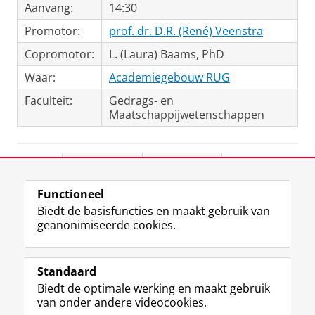
Aanvang:
14:30
Promotor:
prof. dr. D.R. (René) Veenstra
Copromotor:
L. (Laura) Baams, PhD
Waar:
Academiegebouw RUG
Faculteit:
Gedrags- en
Maatschappijwetenschappen
Deel dit
Facebook
LinkedIn
Functioneel
View this page in:
English
Biedt de basisfuncties en maakt gebruik van
geanonimiseerde cookies.
F
L
R
I
Y
Volg de RUG
a
i
S
n
o
Standaard
c
n
S
s
u
Biedt de optimale werking en maakt gebruik
e
k
-
t
T
Studiekiezers
van onder andere videocookies.
b
e
f
a
u