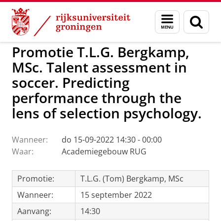
Skip
Skip
to
to
GMW
Activiteiten
Menu
Zoek
Content
Navigation
en
zoeken
Promotie T.L.G. Bergkamp,
MSc. Talent assessment in
soccer. Predicting
performance through the
lens of selection psychology.
Wanneer:
do 15-09-2022 14:30 - 00:00
Waar:
Academiegebouw RUG
Promotie:
T.L.G. (Tom) Bergkamp, MSc
Wanneer:
15 september 2022
Aanvang:
14:30