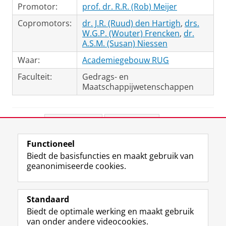
Promotor:
prof. dr. R.R. (Rob) Meijer
Copromotors:
dr. J.R. (Ruud) den Hartigh
,
drs.
W.G.P. (Wouter) Frencken
,
dr.
A.S.M. (Susan) Niessen
Waar:
Academiegebouw RUG
Faculteit:
Gedrags- en
Maatschappijwetenschappen
Deel dit
Facebook
LinkedIn
Functioneel
View this page in:
English
Biedt de basisfuncties en maakt gebruik van
geanonimiseerde cookies.
F
L
R
I
Y
Volg de RUG
a
i
S
n
o
Standaard
c
n
S
s
u
Biedt de optimale werking en maakt gebruik
e
k
-
t
T
Studiekiezers
van onder andere videocookies.
b
e
f
a
u