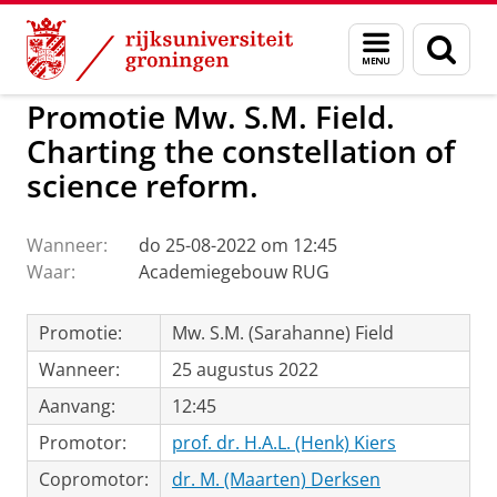
Skip
Skip
to
to
GMW
Activiteiten
Menu
Zoek
Content
Navigation
en
zoeken
Promotie Mw. S.M. Field.
Charting the constellation of
science reform.
Wanneer:
do 25-08-2022 om 12:45
Waar:
Academiegebouw RUG
Promotie:
Mw. S.M. (Sarahanne) Field
Wanneer:
25 augustus 2022
Aanvang:
12:45
Promotor:
prof. dr. H.A.L. (Henk) Kiers
Copromotor:
dr. M. (Maarten) Derksen