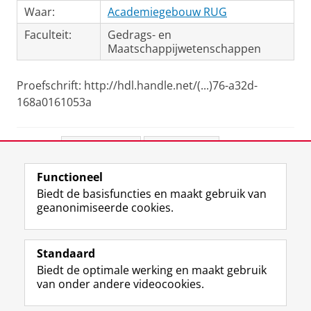
Waar:
Academiegebouw RUG
Faculteit:
Gedrags- en
Maatschappijwetenschappen
Proefschrift: http://hdl.handle.net/(...)76-a32d-
168a0161053a
Deel dit
Facebook
LinkedIn
Functioneel
View this page in:
English
Biedt de basisfuncties en maakt gebruik van
geanonimiseerde cookies.
F
L
R
I
Y
Volg de RUG
a
i
S
n
o
Standaard
c
n
S
s
u
Biedt de optimale werking en maakt gebruik
e
k
-
t
T
Studiekiezers
van onder andere videocookies.
b
e
f
a
u
Maatschappij/bedrijven
o
d
e
g
b