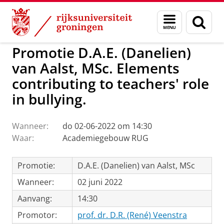
Skip
Skip
to
to
GMW
Activiteiten
Menu
Zoek
Content
Navigation
en
zoeken
Promotie D.A.E. (Danelien)
van Aalst, MSc. Elements
contributing to teachers' role
in bullying.
Wanneer:
do 02-06-2022 om 14:30
Waar:
Academiegebouw RUG
Promotie:
D.A.E. (Danelien) van Aalst, MSc
Wanneer:
02 juni 2022
Aanvang:
14:30
Promotor:
prof. dr. D.R. (René) Veenstra