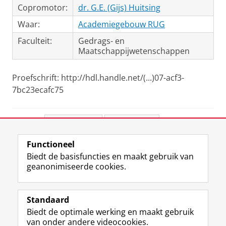
Copromotor:
dr. G.E. (Gijs) Huitsing
Waar:
Academiegebouw RUG
Faculteit:
Gedrags- en
Maatschappijwetenschappen
Proefschrift: http://hdl.handle.net/(...)07-acf3-
7bc23ecafc75
Deel dit
Facebook
LinkedIn
Functioneel
View this page in:
English
Biedt de basisfuncties en maakt gebruik van
geanonimiseerde cookies.
F
L
R
I
Y
Volg de RUG
a
i
S
n
o
Standaard
c
n
S
s
u
Biedt de optimale werking en maakt gebruik
e
k
-
t
T
Studiekiezers
van onder andere videocookies.
b
e
f
a
u