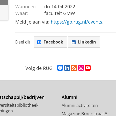
Wanneer:
do 14-04-2022
Waar:
faculteit GMW
Meld je aan via:
https://go.rug.nl/events
.
Deel dit
Facebook
LinkedIn
F
L
R
I
Y
Volg de RUG
a
i
S
n
o
c
n
S
s
u
e
k
-
t
T
b
e
f
a
u
o
d
e
g
b
tschappij/bedrijven
Alumni
o
I
e
r
e
ersiteitsbibliotheek
Alumni activiteiten
k
n
d
a
-
ningen
p
-
R
m
k
Magazine Broerstraat 5