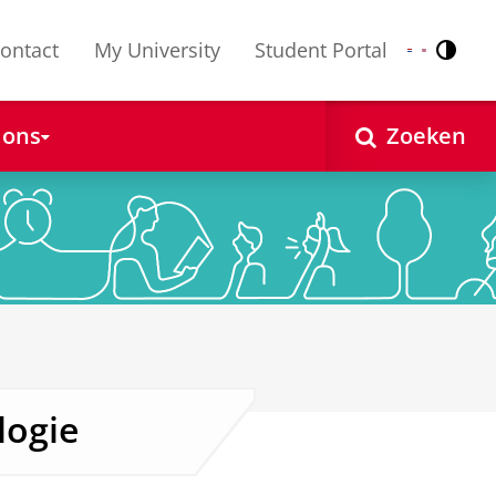
ontact
My University
Student Portal
Contr
Nederlands
English
 ons
Zoeken
logie