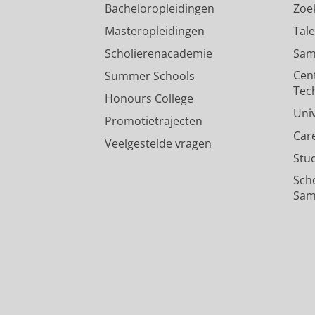
Bacheloropleidingen
Zoe
Masteropleidingen
Tal
Scholierenacademie
Sam
Cen
Summer Schools
Tec
Honours College
Uni
Promotietrajecten
Car
Veelgestelde vragen
Stu
Sch
Sam