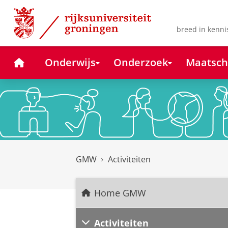
Skip
Skip
to
to
Content
Navigation
breed in kenni
Home
Onderwijs
Onderzoek
Maatsch
GMW
Activiteiten
Home GMW
Activiteiten