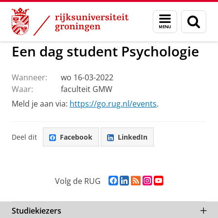
Skip
Skip
to
to
GMW
Activiteiten
Menu
Zoek
Content
Navigation
en
zoeken
Een dag student Psychologie
Wanneer:
wo 16-03-2022
Waar:
faculteit GMW
Meld je aan via:
https://go.rug.nl/events
.
Deel dit
Facebook
LinkedIn
F
L
R
I
Y
Volg de RUG
a
i
S
n
o
c
n
S
s
u
e
k
-
t
T
Studiekiezers