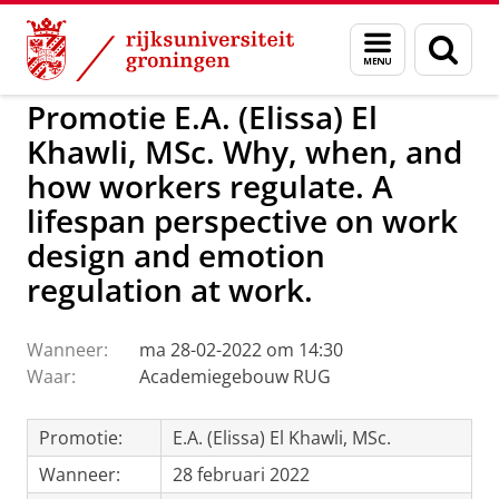
Skip
Skip
to
to
GMW
Activiteiten
Menu
Zoek
Content
Navigation
en
zoeken
Promotie E.A. (Elissa) El
Khawli, MSc. Why, when, and
how workers regulate. A
lifespan perspective on work
design and emotion
regulation at work.
Wanneer:
ma 28-02-2022 om 14:30
Waar:
Academiegebouw RUG
Promotie:
E.A. (Elissa) El Khawli, MSc.
Wanneer:
28 februari 2022