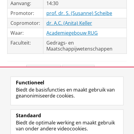
Aanvang:
14:30
Promotor:
prof. dr. S. (Susanne) Scheibe
Copromotor:
dr. A.C. (Anita) Keller
Waar:
Academiegebouw RUG
Faculteit:
Gedrags- en
Maatschappijwetenschappen
Deel dit
Facebook
LinkedIn
Functioneel
View this page in:
English
Biedt de basisfuncties en maakt gebruik van
geanonimiseerde cookies.
F
L
R
I
Y
Volg de RUG
a
i
S
n
o
Standaard
c
n
S
s
u
Biedt de optimale werking en maakt gebruik
e
k
-
t
T
Studiekiezers
van onder andere videocookies.
b
e
f
a
u