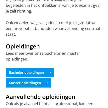
Zorg dat je ruim voor de aanmelddeadline een
begeleiden in het ontdekken ervan. Je toekomst geef
Studielink account aanmaakt zodat je je tijdig
je zelf richting.
kunt aanmelden voor de opleiding die je wilt
volgen. De aanmelddeadline vind je op de
Ook wisselen we graag ideeën met je uit, zodat we
opleidingspagina
.
een universiteit behouden waar verbinding centraal
staat.
Verificatie persoonsgegevens in
Studielink
Opleidingen
Verificatie persoonsgegevens via Studielink
Lees meer over onze bachelor en master
houdt in dat je identiteit al geverifieerd wordt
opleidingen.
bij het aanmaken van een Studielink account.
Nederlands woonadres?
Bachelor opleidingen
Heb je een Nederlands woonadres? Dan moet
Master opleidingen
je een account aanmaken door in te loggen
met je DigiD. Via DigiD worden je
persoonsgegevens automatisch geverifieerd.
Aanvullende opleidingen
Ook als je al actief bent als professional, kan een
Geen DigiD?