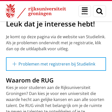
Skip
Skip
Onderwijs
Menu
Zoek
to
to
en
Content
Navigation
zoeken
Leuk dat je interesse hebt!
Je komt op deze pagina via de website van Studielink.
Als je problemen ondervindt met je registratie, klik
dan op de uitklapbalk voor uitleg.
Problemen met registreren bij Studielink
Wil je je aanmelden voor een opleiding aan de
Waarom de RUG
Rijksuniversiteit? Dan heb je een Studielink
account nodig. Bij het aanmaken van een
Kies je voor studeren aan de Rijksuniversiteit
account worden je persoonsgegevens
Groningen? Dan kies je voor een universiteit die
geverifieerd.
waarde hecht aan gelijke kansen en aan alle soorten
talent. De RUG vindt het belangrijk om je de ruimte
Wees op tijd
te geven je talenten te ontwikkelen of je te